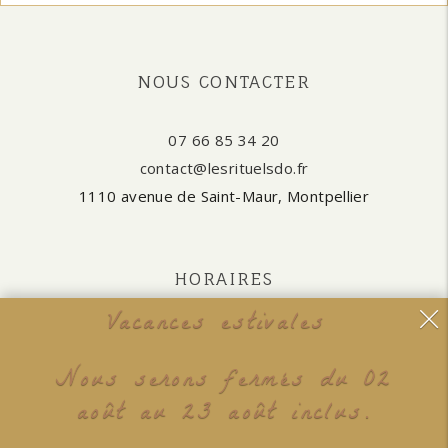
NOUS CONTACTER
07 66 85 34 20
contact@lesrituelsdo.fr
1110 avenue de Saint-Maur, Montpellier
HORAIRES
Vacances estivales
Lundi, Mardi, Jeudi, Vendredi & Samedi : 10:00-19:00
Fermé Mercredi et Dimanche
Nous serons fermés du 02
août au 23 août inclus.
LES LIENS UTILES