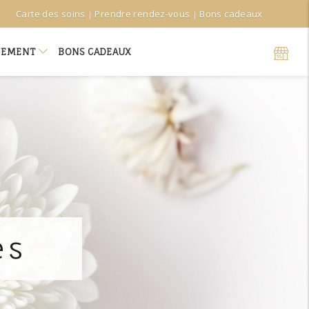
Carte des soins
Prendre rendez-vous
Bons cadeaux
NEMENT
BONS CADEAUX
els en duo
nement
es