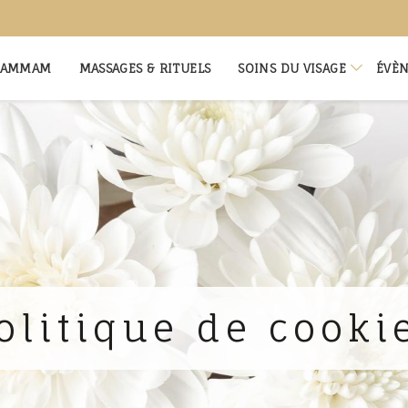
 HAMMAM
MASSAGES & RITUELS
SOINS DU VISAGE
ÉVÈ
Soins facialiste
Ritu
Soins visage sur-mesure
Evè
olitique de cooki