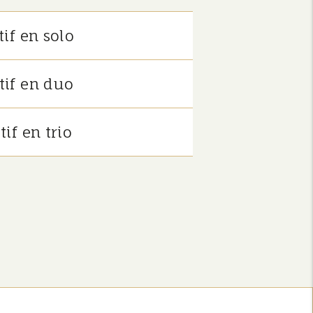
if en solo
if en duo
if en trio