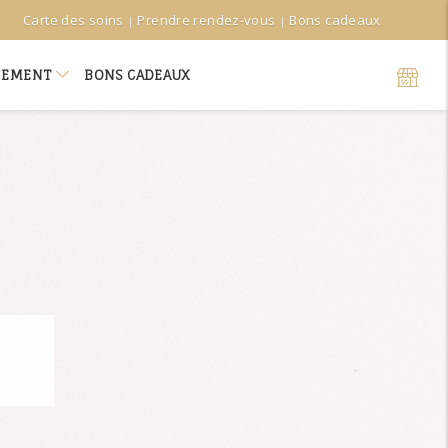
Carte des soins
Prendre rendez-vous
Bons cadeaux
NEMENT
BONS CADEAUX
els en duo
nement