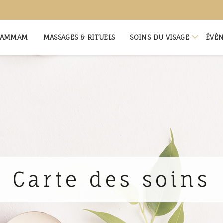
 HAMMAM
MASSAGES & RITUELS
SOINS DU VISAGE
ÉVÈ
Soins facialiste
Ritu
Soins visage sur-mesure
Evè
Carte des soins